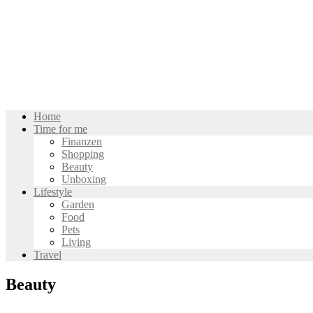
Home
Time for me
Finanzen
Shopping
Beauty
Unboxing
Lifestyle
Garden
Food
Pets
Living
Travel
Beauty