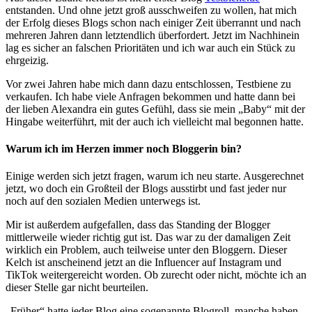
entstanden. Und ohne jetzt groß ausschweifen zu wollen, hat mich
der Erfolg dieses Blogs schon nach einiger Zeit überrannt und nach
mehreren Jahren dann letztendlich überfordert. Jetzt im Nachhinein
lag es sicher an falschen Prioritäten und ich war auch ein Stück zu
ehrgeizig.
Vor zwei Jahren habe mich dann dazu entschlossen, Testbiene zu
verkaufen. Ich habe viele Anfragen bekommen und hatte dann bei
der lieben Alexandra ein gutes Gefühl, dass sie mein „Baby“ mit der
Hingabe weiterführt, mit der auch ich vielleicht mal begonnen hatte.
Warum ich im Herzen immer noch Bloggerin bin?
Einige werden sich jetzt fragen, warum ich neu starte. Ausgerechnet
jetzt, wo doch ein Großteil der Blogs ausstirbt und fast jeder nur
noch auf den sozialen Medien unterwegs ist.
Mir ist außerdem aufgefallen, dass das Standing der Blogger
mittlerweile wieder richtig gut ist. Das war zu der damaligen Zeit
wirklich ein Problem, auch teilweise unter den Bloggern. Dieser
Kelch ist anscheinend jetzt an die Influencer auf Instagram und
TikTok weitergereicht worden. Ob zurecht oder nicht, möchte ich an
dieser Stelle gar nicht beurteilen.
„Früher“ hatte jeder Blog eine sogenannte Blogroll, manche haben